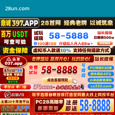
28un.com