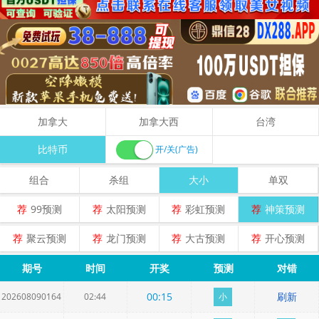
加拿大
加拿大西
台湾
比特币
开/关(广告)
组合
杀组
大小
单双
荐
99预测
荐
太阳预测
荐
彩虹预测
荐
神策预测
荐
聚云预测
荐
龙门预测
荐
大古预测
荐
开心预测
期号
时间
开奖
预测
对错
00
:
15
刷新
202608090164
02:44
小