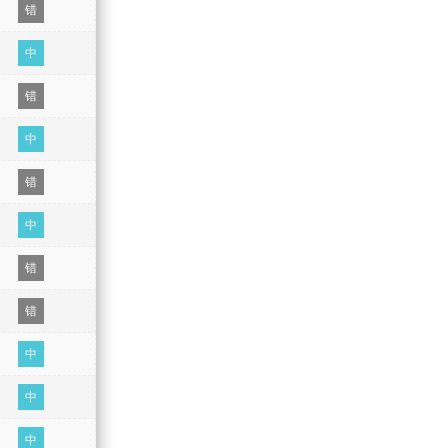
错
中
错
中
错
中
错
错
中
中
中