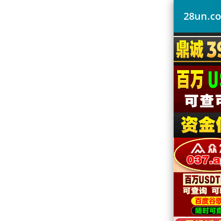
28un.c