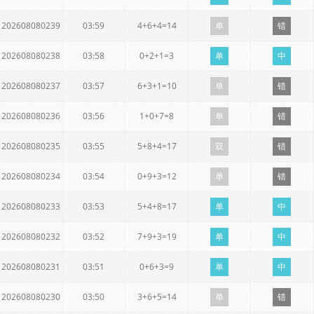
202608080239
03:59
4+6+4=14
单
错
202608080238
03:58
0+2+1=3
单
中
202608080237
03:57
6+3+1=10
单
错
202608080236
03:56
1+0+7=8
单
错
202608080235
03:55
5+8+4=17
双
错
202608080234
03:54
0+9+3=12
单
错
202608080233
03:53
5+4+8=17
单
中
202608080232
03:52
7+9+3=19
单
中
202608080231
03:51
0+6+3=9
单
中
202608080230
03:50
3+6+5=14
单
错