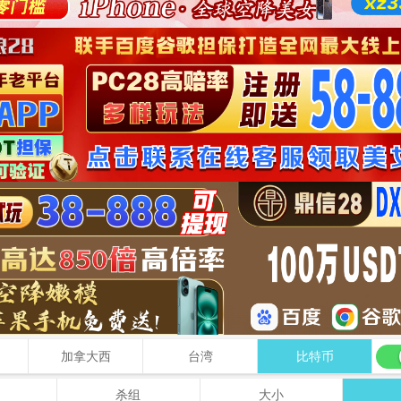
加拿大西
台湾
比特币
杀组
大小