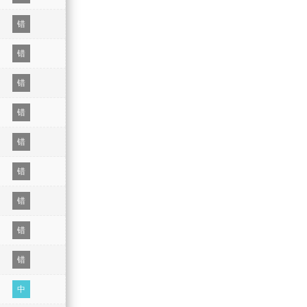
错
错
错
错
错
错
错
错
错
中