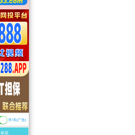
开/关(广告)
单双