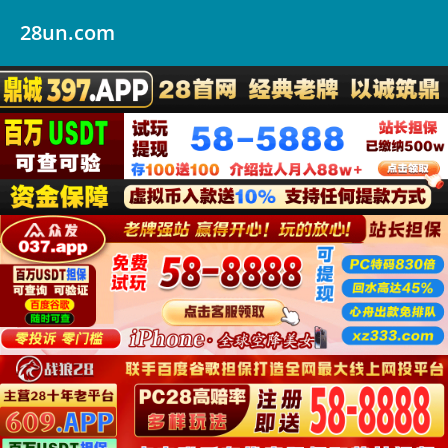
28un.com