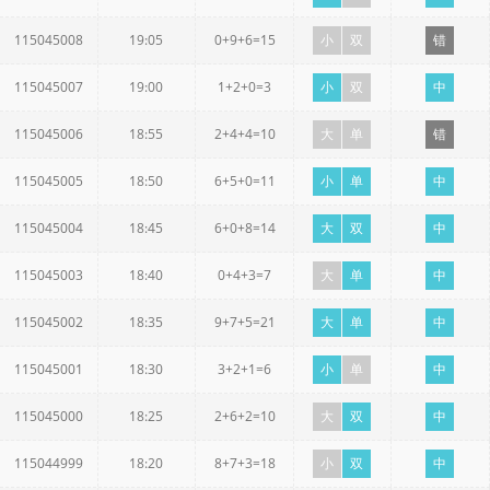
115045008
19:05
0+9+6=15
小
双
错
115045007
19:00
1+2+0=3
小
双
中
115045006
18:55
2+4+4=10
大
单
错
115045005
18:50
6+5+0=11
小
单
中
115045004
18:45
6+0+8=14
大
双
中
115045003
18:40
0+4+3=7
大
单
中
115045002
18:35
9+7+5=21
大
单
中
115045001
18:30
3+2+1=6
小
单
中
115045000
18:25
2+6+2=10
大
双
中
115044999
18:20
8+7+3=18
小
双
中