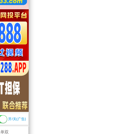
开/关(广告)
单双