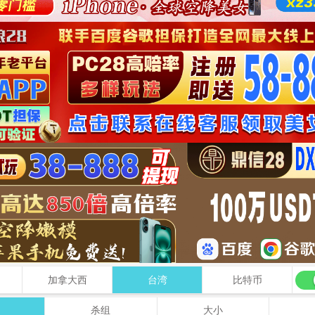
加拿大西
台湾
比特币
杀组
大小