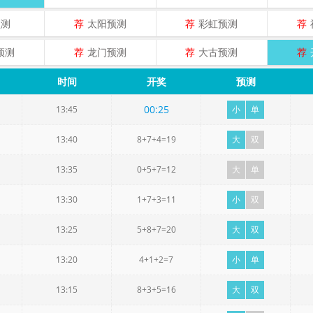
预测
荐
太阳预测
荐
彩虹预测
荐
预测
荐
龙门预测
荐
大古预测
荐
时间
开奖
预测
00
:
24
13:45
小
单
13:40
8+7+4=19
大
双
13:35
0+5+7=12
大
单
13:30
1+7+3=11
小
双
13:25
5+8+7=20
大
双
13:20
4+1+2=7
小
单
13:15
8+3+5=16
大
双