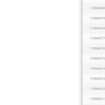
115044520
115044519
115044518
115044517
115044516
115044515
115044514
115044513
115044512
115044511