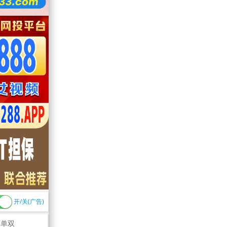
开/关(广告)
单双