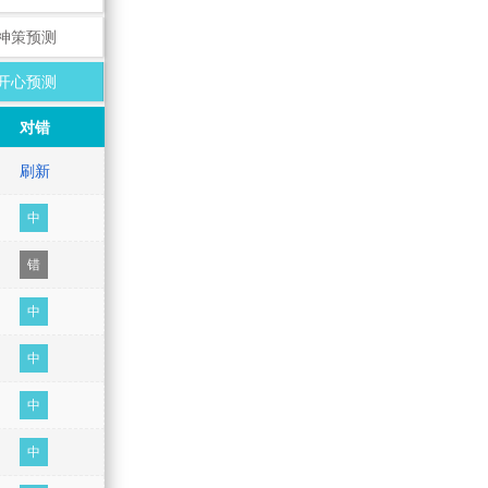
神策预测
开心预测
对错
刷新
中
错
中
中
中
中