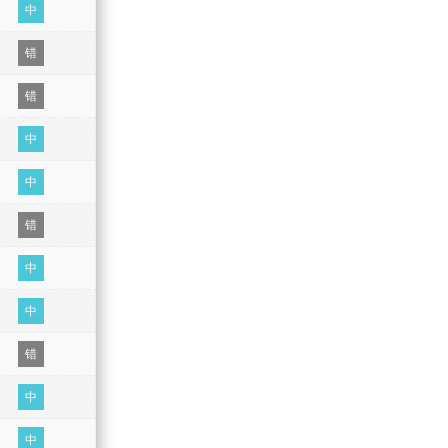
中
错
错
中
中
错
中
中
错
中
中