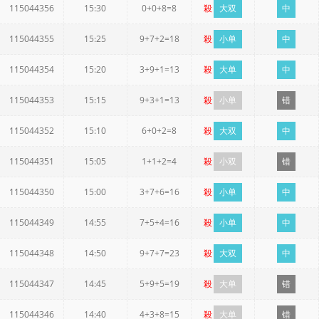
115044356
15:30
0+0+8=8
殺
大双
中
115044355
15:25
9+7+2=18
殺
小单
中
115044354
15:20
3+9+1=13
殺
大单
中
115044353
15:15
9+3+1=13
殺
小单
错
115044352
15:10
6+0+2=8
殺
大双
中
115044351
15:05
1+1+2=4
殺
小双
错
115044350
15:00
3+7+6=16
殺
小单
中
115044349
14:55
7+5+4=16
殺
小单
中
115044348
14:50
9+7+7=23
殺
大双
中
115044347
14:45
5+9+5=19
殺
大单
错
115044346
14:40
4+3+8=15
殺
大单
错