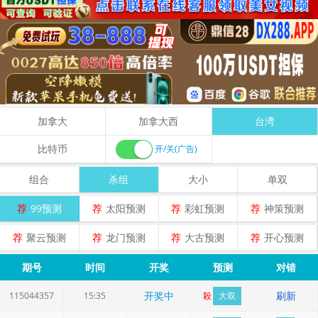
加拿大
加拿大西
台湾
比特币
开/关(广告)
组合
杀组
大小
单双
荐
99预测
荐
太阳预测
荐
彩虹预测
荐
神策预测
荐
聚云预测
荐
龙门预测
荐
大古预测
荐
开心预测
期号
时间
开奖
预测
对错
开奖中
刷新
115044357
15:35
殺
大双