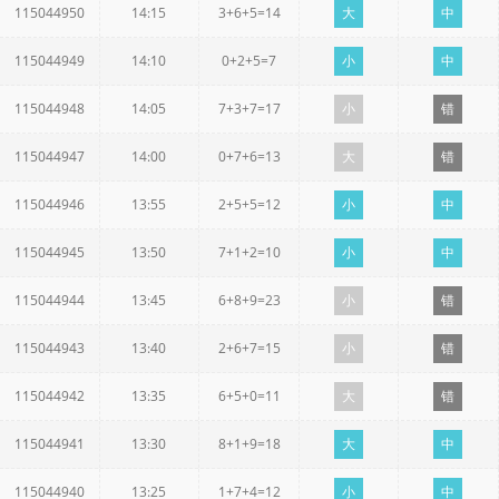
115044950
14:15
3+6+5=14
大
中
115044949
14:10
0+2+5=7
小
中
115044948
14:05
7+3+7=17
小
错
115044947
14:00
0+7+6=13
大
错
115044946
13:55
2+5+5=12
小
中
115044945
13:50
7+1+2=10
小
中
115044944
13:45
6+8+9=23
小
错
115044943
13:40
2+6+7=15
小
错
115044942
13:35
6+5+0=11
大
错
115044941
13:30
8+1+9=18
大
中
115044940
13:25
1+7+4=12
小
中