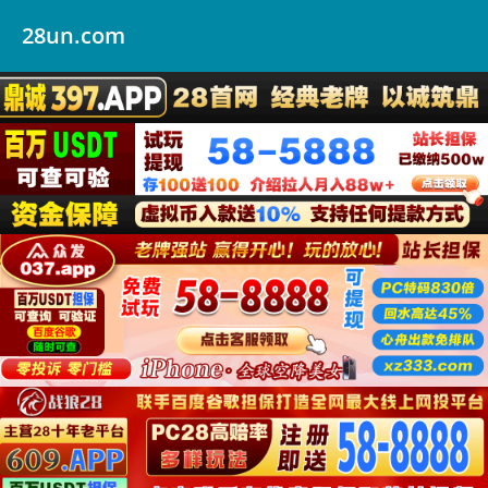
28un.com