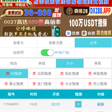
加拿大
加拿大西
台湾
比特币
开/关(广告)
组合
杀组
大小
单双
荐
99预测
荐
太阳预测
荐
彩虹预测
荐
神策预测
荐
聚云预测
荐
龙门预测
荐
大古预测
荐
开心预测
期号
时间
开奖
预测
对错
02
:
01
刷新
115044951
14:20
小