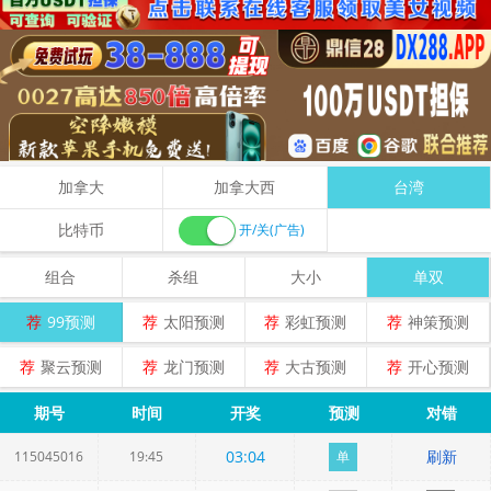
加拿大
加拿大西
台湾
比特币
开/关(广告)
组合
杀组
大小
单双
荐
99预测
荐
太阳预测
荐
彩虹预测
荐
神策预测
荐
聚云预测
荐
龙门预测
荐
大古预测
荐
开心预测
期号
时间
开奖
预测
对错
03
:
04
刷新
115045016
19:45
单