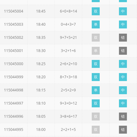
115045004
18:45
6+0+8=14
双
中
115045003
18:40
0+4+3=7
单
中
115045002
18:35
9+7+5=21
双
错
115045001
18:30
3+2+1=6
单
错
115045000
18:25
2+6+2=10
双
中
115044999
18:20
8+7+3=18
双
中
115044998
18:15
2+5+2=9
单
中
115044997
18:10
9+3+0=12
双
中
115044996
18:05
3+8+6=17
双
错
115044995
18:00
2+2+1=5
双
错