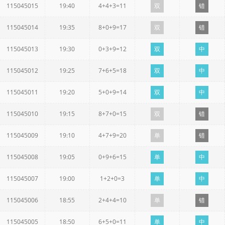
115045015
19:40
4+4+3=11
双
错
115045014
19:35
8+0+9=17
双
错
115045013
19:30
0+3+9=12
双
中
115045012
19:25
7+6+5=18
双
中
115045011
19:20
5+0+9=14
双
中
115045010
19:15
8+7+0=15
双
错
115045009
19:10
4+7+9=20
单
错
115045008
19:05
0+9+6=15
单
中
115045007
19:00
1+2+0=3
单
中
115045006
18:55
2+4+4=10
单
错
115045005
18:50
6+5+0=11
单
中